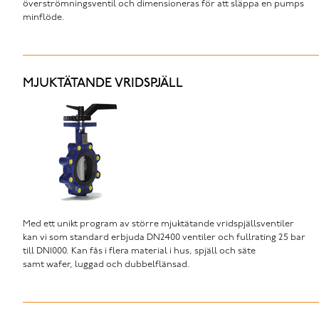
överströmningsventil och dimensioneras för att släppa en pumps
minflöde.
MJUKTÄTANDE VRIDSPJÄLL
Med ett unikt program av större mjuktätande vridspjällsventiler
kan vi som standard erbjuda DN2400 ventiler och fullrating 25 bar
till DN1000. Kan fås i flera material i hus, spjäll och säte
samt wafer, luggad och dubbelflänsad.