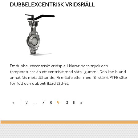
DUBBELEXCENTRISK VRIDSPJÄLL
Ett dubbel excentriskt vridspjäll klarar höre tryck och
temperaturer än ett centriskt med säte i gummi. Den kan bland
annat fås metalltätande, Fire-Safe eller med förstärkt PTFE säte
för full och dubbelriktad täthet.
«
1
2
…
7
8
9
10
11
»