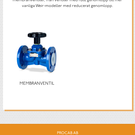
membranventiler, från ventiler med fullt genomlopp till mer
vanliga Weir-modeller med reducerat genomlopp.
MEMBRANVENTIL
PROCAB AB