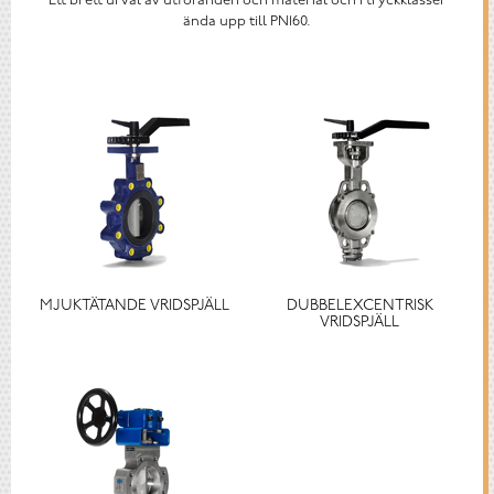
Ett brett urval av utföranden och material och i tryckklasser
ända upp till PN160.
MJUKTÄTANDE VRIDSPJÄLL
DUBBELEXCENTRISK
VRIDSPJÄLL