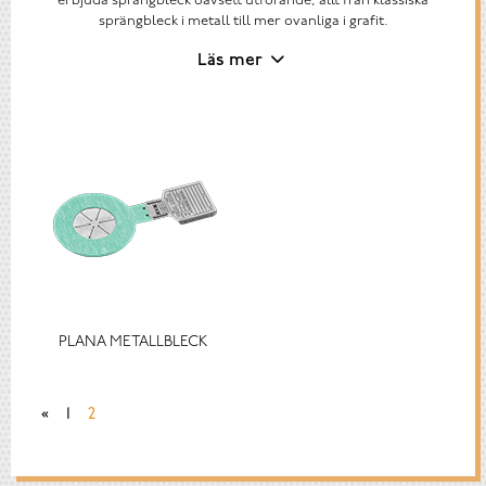
erbjuda sprängbleck oavsett utförande, allt från klassiska
sprängbleck i metall till mer ovanliga i grafit.
Läs mer
PLANA METALLBLECK
«
1
2