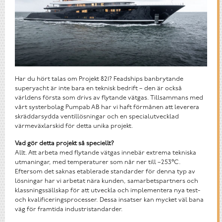
Har du hört talas om Projekt 821? Feadships banbrytande
superyacht är inte bara en teknisk bedrift – den är också
världens första som drivs av flytande vätgas. Tillsammans med
vårt systerbolag Pumpab AB har vi haft förmånen att leverera
skräddarsydda ventillösningar och en specialutvecklad
värmeväxlarskid för detta unika projekt.
Vad gör detta projekt så speciellt?
Allt. Att arbeta med flytande vätgas innebär extrema tekniska
utmaningar, med temperaturer som når ner till –253°C.
Eftersom det saknas etablerade standarder för denna typ av
lösningar har vi arbetat nära kunden, samarbetspartners och
klassningssällskap för att utveckla och implementera nya test-
och kvalificeringsprocesser. Dessa insatser kan mycket väl bana
väg för framtida industristandarder.