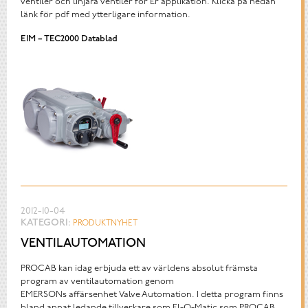
ventiler och linjära ventiler för Er applikation. Klicka på nedan
länk för pdf med ytterligare information.
EIM – TEC2000 Datablad
2012-10-04
KATEGORI:
PRODUKTNYHET
VENTILAUTOMATION
PROCAB kan idag erbjuda ett av världens absolut främsta
program av ventilautomation genom
EMERSONs affärsenhet Valve Automation. I detta program finns
bland annat ledande tillverkare som El-O-Matic som PROCAB