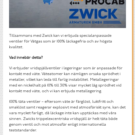
Tillsammans med Zwick kan vi erbjuda specialanpassade
ventiler för Vätgas som är 100% läckagefria och av högsta
kvalitet.
Vad innebär detta?
Vi erbjuder vridspjällventiler i legeringar som är anpassade för
kontakt med väte. Väteatomer kan nämligen orsaka sprödhet i
metaller, vilket kan leda till farlig instabilitet. Metallegeringar
med en nickelhalt på 10% till 30% visar mycket låg sprödhet vid
kontakt med väte, och vi kan erbjuda metallegering.
100% täta ventiler – eftersom väte är färglöst, luktfritt och
smaklöst samt reagerar explosivt med atmosfäriskt syre, kan det
vara mycket farligt, då läckage inte kan upptäckas med våra
sinnen. Zwicks trippelexcentriska vridspjäll är helt täta både
genom ventil och mot atmosfär enligt internationella
teststandarder.