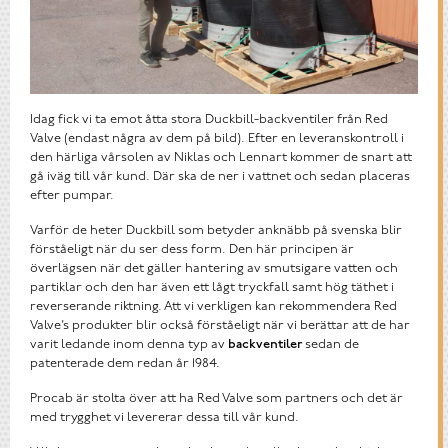
Idag fick vi ta emot åtta stora Duckbill-backventiler från Red
Valve (endast några av dem på bild). Efter en leveranskontroll i
den härliga vårsolen av Niklas och Lennart kommer de snart att
gå iväg till vår kund. Där ska de ner i vattnet och sedan placeras
efter pumpar.
Varför de heter Duckbill som betyder anknäbb på svenska blir
förståeligt när du ser dess form. Den här principen är
överlägsen när det gäller hantering av smutsigare vatten och
partiklar och den har även ett lågt tryckfall samt hög täthet i
reverserande riktning. Att vi verkligen kan rekommendera Red
Valve’s produkter blir också förståeligt när vi berättar att de har
varit ledande inom denna typ av
backventiler
sedan de
patenterade dem redan år 1984.
Procab är stolta över att ha Red Valve som partners och det är
med trygghet vi levererar dessa till vår kund.