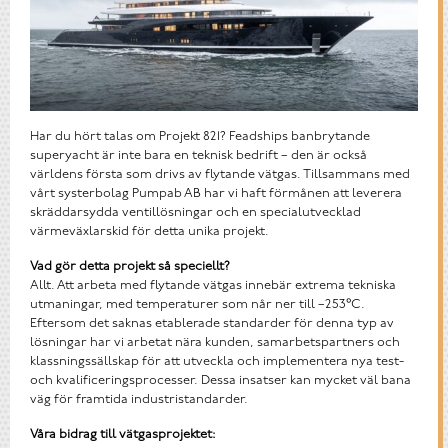
Har du hört talas om Projekt 821? Feadships banbrytande
superyacht är inte bara en teknisk bedrift – den är också
världens första som drivs av flytande vätgas. Tillsammans med
vårt systerbolag Pumpab AB har vi haft förmånen att leverera
skräddarsydda ventillösningar och en specialutvecklad
värmeväxlarskid för detta unika projekt.
Vad gör detta projekt så speciellt?
Allt. Att arbeta med flytande vätgas innebär extrema tekniska
utmaningar, med temperaturer som når ner till –253°C.
Eftersom det saknas etablerade standarder för denna typ av
lösningar har vi arbetat nära kunden, samarbetspartners och
klassningssällskap för att utveckla och implementera nya test-
och kvalificeringsprocesser. Dessa insatser kan mycket väl bana
väg för framtida industristandarder.
Våra bidrag till vätgasprojektet: