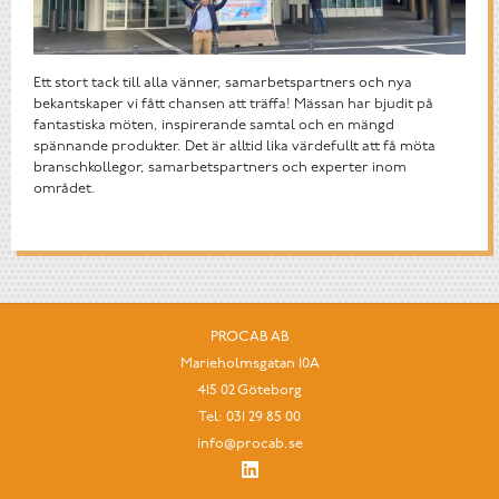
Ett stort tack till alla vänner, samarbetspartners och nya
bekantskaper vi fått chansen att träffa! Mässan har bjudit på
fantastiska möten, inspirerande samtal och en mängd
spännande produkter. Det är alltid lika värdefullt att få möta
branschkollegor, samarbetspartners och experter inom
området.
PROCAB AB
Marieholmsgatan 10A
415 02 Göteborg
Tel:
031 29 85 00
info@procab.se