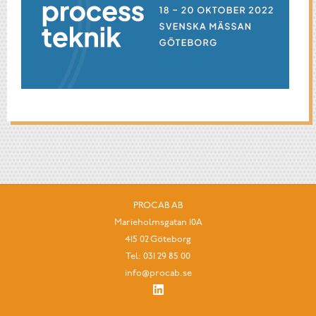
PROCAB AB
Marieholmsgatan 10A
415 02 Göteborg
Tel:
031 29 85 00
info@procab.se