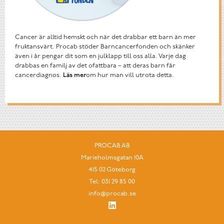
Cancer är alltid hemskt och när det drabbar ett barn än mer
fruktansvärt. Procab stöder Barncancerfonden och skänker
även i år pengar dit som en julklapp till oss alla. Varje dag
drabbas en familj av det ofattbara – att deras barn får
cancerdiagnos.
Läs mer
om hur man vill utrota detta.
PROCAB AB
Marieholmsgatan 10A
415 02 Göteborg
Tel:
031 29 85 00
info@procab.se