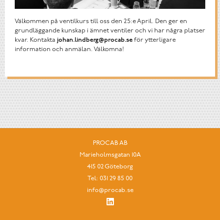
Välkommen på ventilkurs till oss den 25:e April. Den ger en
grundläggande kunskap i ämnet ventiler och vi har några platser
kvar. Kontakta
johan.lindberg@procab.se
för ytterligare
information och anmälan. Välkomna!
PROCAB AB
Marieholmsgatan 10A
415 02 Göteborg
Tel:
031 29 85 00
info@procab.se